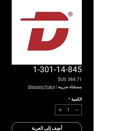
1-301-14-845
السعر
مستثناة ضريبة
|
Shipping Policy
الكمية
*
أضِف إلى العربة