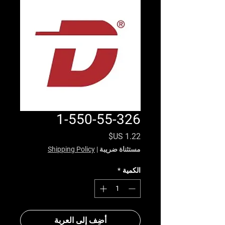
1-550-55-326
السعر
مستثناة ضريبة
|
Shipping Policy
الكمية
*
أضِف إلى العربة