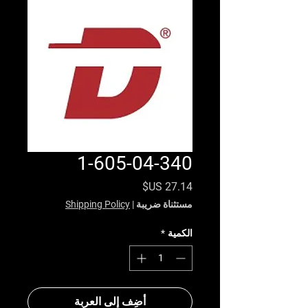
1-605-04-340
السعر
مستثناة ضريبة
|
Shipping Policy
الكمية
*
أضِف إلى العربة