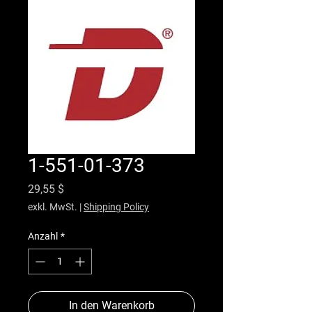
1-551-01-373
Preis
29,55 $
exkl. MwSt.
|
Shipping Policy
Anzahl
*
In den Warenkorb