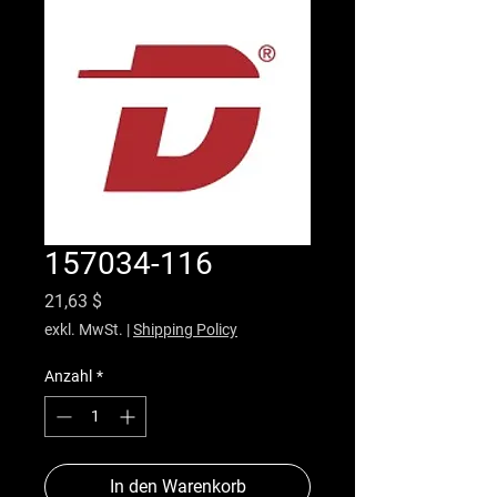
157034-116
Preis
21,63 $
exkl. MwSt.
|
Shipping Policy
Anzahl
*
In den Warenkorb