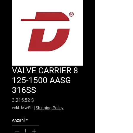
VALVE CARRIER 8
125-1500 AASG
316SS
Preis
3.215,52 $
exkl. MwSt.
|
Shipping Policy
Anzahl
*