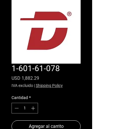
1-601-61-078
Precio
USD 1,882.29
IVA excluido
|
Shipping Policy
Cantidad
*
Agregar al carrito