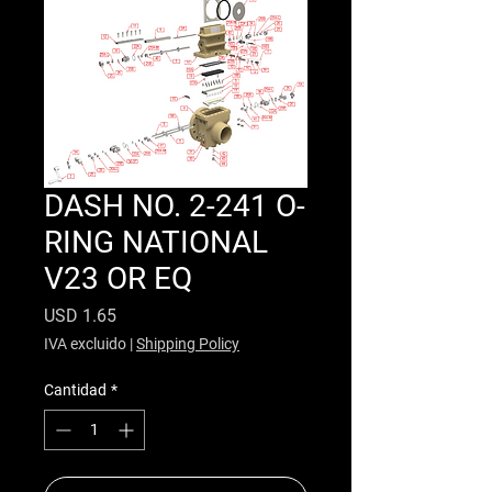
DASH NO. 2-241 O-
RING NATIONAL
V23 OR EQ
Precio
USD 1.65
IVA excluido
|
Shipping Policy
Cantidad
*