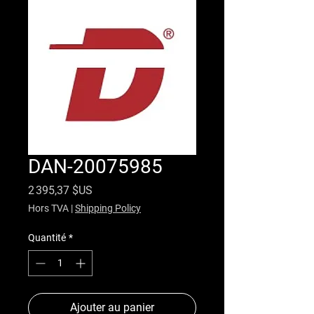
DAN-20075985
Prix
2 395,37 $US
Hors TVA
|
Shipping Policy
Quantité
*
Ajouter au panier