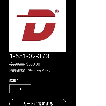
1-551-02-373
通常価格
セール価格
 $600.00 
$560.00
消費税抜き
|
Shipping Policy
数量
*
カートに追加する