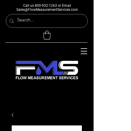
Call us
800-932-1263
or Email
Sales@FlowMeasurementServices.com