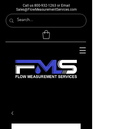
Call us
800-932-1263
or Email
Sales@FlowMeasurementServices.com