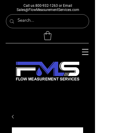
Call us
800-932-1263
or Email
Sales@FlowMeasurementServices.com