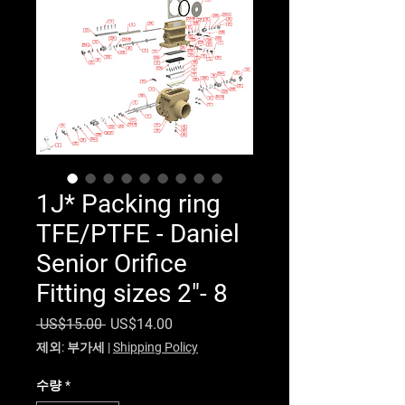
1J* Packing ring
TFE/PTFE - Daniel
Senior Orifice
Fitting sizes 2"- 8
일반가
할인가
 US$15.00 
US$14.00
제외: 부가세
|
Shipping Policy
수량
*