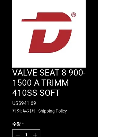
VALVE SEAT 8 900-
1500 A TRIMM
410SS SOFT
가격
US$941.69
제외: 부가세
|
Shipping Policy
수량
*