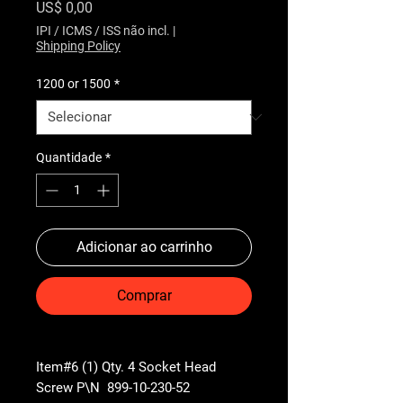
Preço
US$ 0,00
IPI / ICMS / ISS não incl.
|
Shipping Policy
1200 or 1500
*
Quantidade
*
Adicionar ao carrinho
Comprar
Item#6 (1) Qty. 4 Socket Head
Screw P\N 899-10-230-52