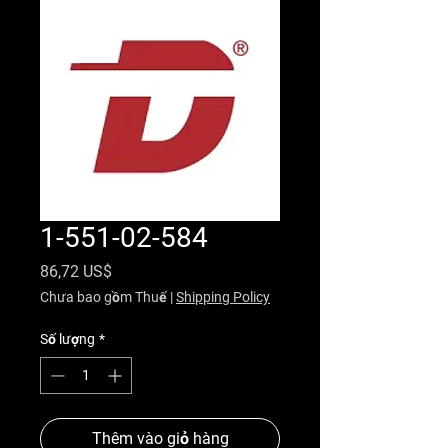
1-551-02-584
Giá
86,72 US$
Chưa bao gồm Thuế
|
Shipping Policy
Số lượng
*
Thêm vào giỏ hàng