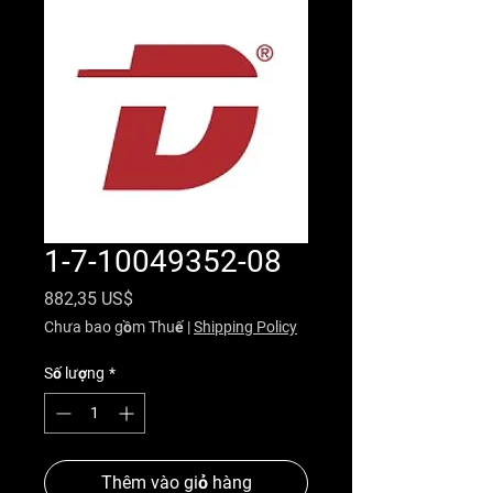
1-7-10049352-08
Giá
882,35 US$
Chưa bao gồm Thuế
|
Shipping Policy
Số lượng
*
Thêm vào giỏ hàng