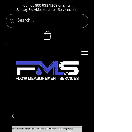
Call us
800-932-1263
or Email
Sales@FlowMeasurementServices.com