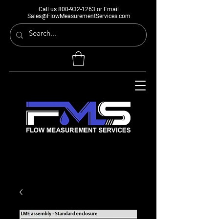
Call us
800-932-1263
or Email
Sales@FlowMeasurementServices.com