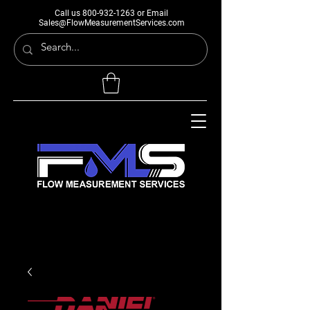
Call us
800-932-1263
or Email
Sales@FlowMeasurementServices.com