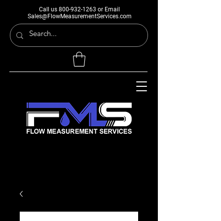
Call us
800-932-1263
or Email
Sales@FlowMeasurementServices.com